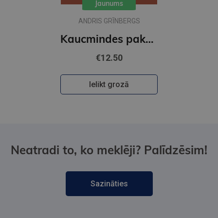
Jaunums
ANDRIS GRĪNBERGS
Kaucmindes pakavs
€12.50
Ielikt grozā
Neatradi to, ko meklēji? Palīdzēsim!
Sazināties