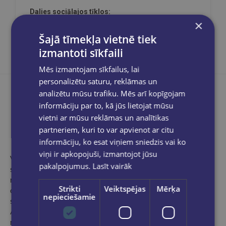
Dalies sociālajos tīklos:
×
Šajā tīmekļa vietnē tiek
izmantoti sīkfaili
Mēs izmantojam sīkfailus, lai
personalizētu saturu, reklāmas un
analizētu mūsu trafiku. Mēs arī kopīgojam
informāciju par to, kā jūs lietojat mūsu
vietni ar mūsu reklāmas un analītikas
Produkta apraksts
partneriem, kuri to var apvienot ar citu
informāciju, ko esat viņiem sniedzis vai ko
viņi ir apkopojuši, izmantojot jūsu
Vai tu zini, kurš no apakšdelma kauliem ir elkoņa un kurš –
pakalpojumus.
Lasīt vairāk
spieķa kauls? Un ko dara aortas vārstulis? Kuri muskuļi ļauj
mums smaidīt? Grāmata Cilvēka ķermenis noderēs kā labs
Strikti
Veiktspējas
Mērķa
ceļvedis cilvēka anatomijā. Tajā apskatītas visdažādākās
nepieciešamie
struktūras – no skeleta līdz ādai, no plaušām līdz limfvadiem.
Apvienojot tekstu, ko visiem saprotamā valodā sarakstījuši
medicīnas eksperti, ar detalizētiem krāsainiem attēliem,