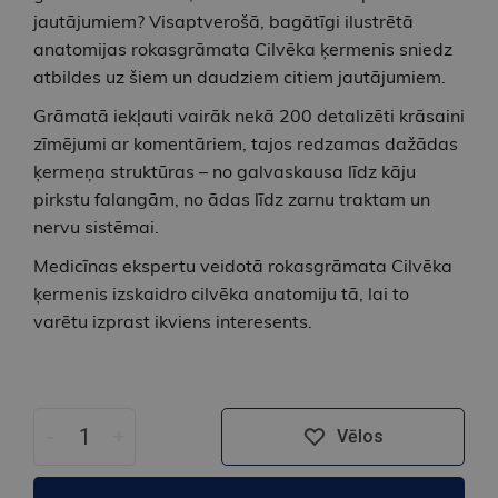
jautājumiem? Visaptverošā, bagātīgi ilustrētā
anatomijas rokasgrāmata Cilvēka ķermenis sniedz
atbildes uz šiem un daudziem citiem jautājumiem.
Grāmatā iekļauti vairāk nekā 200 detalizēti krāsaini
zīmējumi ar komentāriem, tajos redzamas dažādas
ķermeņa struktūras – no galvaskausa līdz kāju
pirkstu falangām, no ādas līdz zarnu traktam un
nervu sistēmai.
Medicīnas ekspertu veidotā rokasgrāmata Cilvēka
ķermenis izskaidro cilvēka anatomiju tā, lai to
varētu izprast ikviens interesents.
-
+
Vēlos