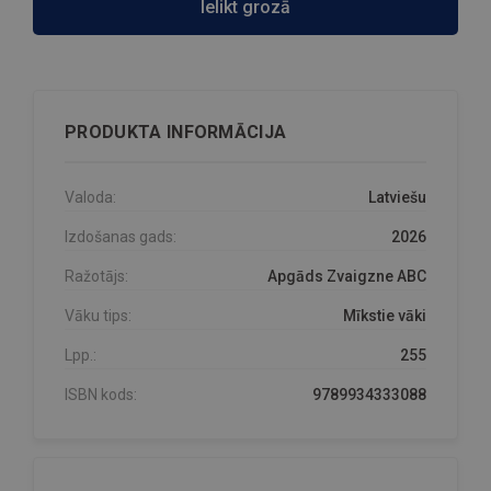
Ielikt grozā
PRODUKTA INFORMĀCIJA
Valoda:
Latviešu
Izdošanas gads:
2026
Ražotājs:
Apgāds Zvaigzne ABC
Vāku tips:
Mīkstie vāki
Lpp.:
255
ISBN kods:
9789934333088