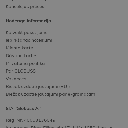
Kancelejas preces
Noderīgā informācija
Kā veikt pasūtījumu
Iepirkšanās noteikumi
Klienta karte
Dāvanu kartes
Privātuma politika
Par GLOBUSS
Vakances
Biežāk uzdotie jautājumi (BUJ)
Biežāk uzdotie jautājumi par e-grāmatām
SIA "Globuss A"
Reģ. Nr. 40003136049
Jur. adrese: Rīga, Elijas iela 17-1, LV-1050, Latvija