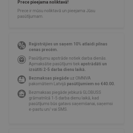
Prece pieejama noliktavā!
Prece ir mūsu noliktavā un pieejama Jūsu
pasūtījumam.
Reģistrējies un saņem 10% atlaidi pilnas
cenas precēm.
Pasūtījumu apstrāde notiek darba dienās.
Apmaksātie pasūtījumi tiek
apstrādāti un
izsūtīti 2-5 darba dienu laikā.
Bezmaksas piegāde
uz OMNIVA
pakomātiem Latvijā
pasūtījumiem no €40.00.
Bezmaksas piegāde jebkurā GLOBUSS
grāmatnīcā 1-5 darba dienu laikā, kad
pasūtījums būs gatavs saņemšanai, saņemsi
e-pastu un/ vai SMS.