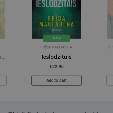
New
FRĪDA MAKFADENA
DON
Zīda neceļi. Vakara romāns
Ieslodzītais
€22.95
Add to cart