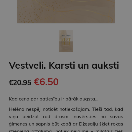
Vestveli. Karsti un auksti
€6.50
€20.95
Kad cena par patiesību ir pārāk augsta…
Helēna nespēj noticēt notiekošajam. Tieši tad, kad
viņa beidzot rod drosmi novērsties no savas
ģimenes un sapnis būt kopā ar Džesaiju šķiet rokas
stiepiena attālumā, notiek nelaime – mīļotais tiek