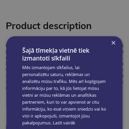
Product description
×
Lēna Kīfere
ir viena no populārākajām vācu rakstniecēm, kura
Šajā tīmekļa vietnē tiek
iekļuvusi
Spiegel
bestselleru sarakstā. Viņa dzimusi 1984. gadā
izmantoti sīkfaili
un jau kopš bērnības bijusi entuziastiska lasītāja un rakstītāja.
Lai gan sākotnēji viņa nav domājusi saistīt karjeru ar literatūru
Mēs izmantojam sīkfailus, lai
un pievērsās žurnālistikai, drīz vien Lēna Kīfere atgriezās pie
personalizētu saturu, reklāmas un
sirdslietas un sāka studēt literatūru universitātē, kur viņa
analizētu mūsu trafiku. Mēs arī kopīgojam
saprata, ka vēlas ne tikai lasīt citu autoru darbus, bet pati tādus
informāciju par to, kā jūs lietojat mūsu
radīt.
vietni ar mūsu reklāmas un analītikas
partneriem, kuri to var apvienot ar citu
informāciju, ko esat viņiem sniedzis vai ko
viņi ir apkopojuši, izmantojot jūsu
pakalpojumus.
Lasīt vairāk
No vācu valodas tulkojis Bernards Kudiņš