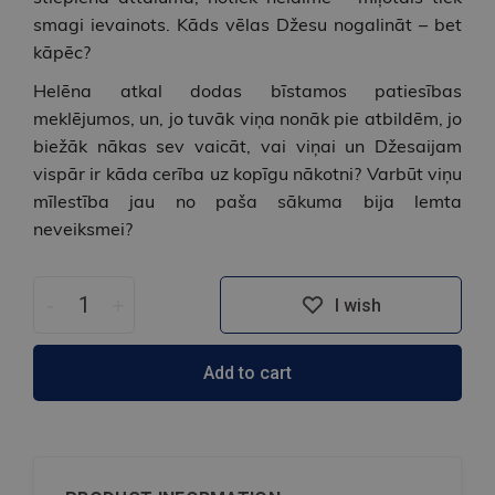
smagi ievainots. Kāds vēlas Džesu nogalināt – bet
kāpēc?
Helēna atkal dodas bīstamos patiesības
meklējumos, un, jo tuvāk viņa nonāk pie atbildēm, jo
biežāk nākas sev vaicāt, vai viņai un Džesaijam
vispār ir kāda cerība uz kopīgu nākotni? Varbūt viņu
mīlestība jau no paša sākuma bija lemta
neveiksmei?
-
+
I wish
Add to cart