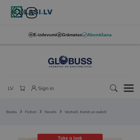
E-izdevumi
Grāmatas
Abonēšana
LV
Sign in
Books
Fiction
Novels
Vestveli. Karsti un auksti
Take a look