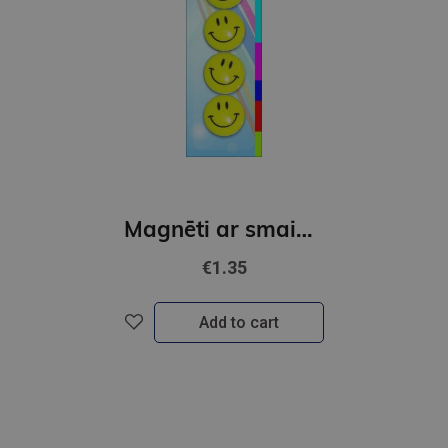
Magnēti ar smaidiņu, 35mm, 5gab.
€1.35
Add to cart