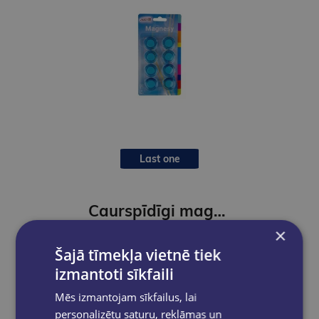
Last one
Caurspīdīgi magnēti,3cm,8gab.
×
€2.00
Šajā tīmekļa vietnē tiek
izmantoti sīkfaili
Add to cart
Mēs izmantojam sīkfailus, lai
personalizētu saturu, reklāmas un