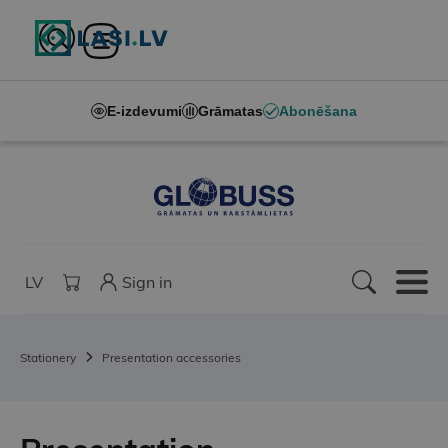
E-izdevumi
Grāmatas
Abonēšana
LV
Sign in
Stationery
Presentation accessories