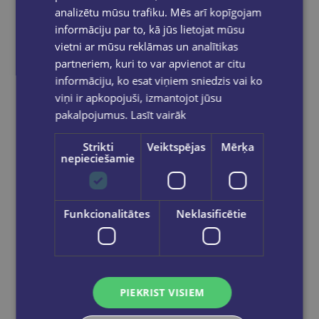
analizētu mūsu trafiku. Mēs arī kopīgojam
informāciju par to, kā jūs lietojat mūsu
vietni ar mūsu reklāmas un analītikas
partneriem, kuri to var apvienot ar citu
informāciju, ko esat viņiem sniedzis vai ko
viņi ir apkopojuši, izmantojot jūsu
pakalpojumus.
Lasīt vairāk
Strikti
Veiktspējas
Mērķa
nepieciešamie
Funkcionalitātes
Neklasificētie
Magnēti FOROFIS 40mmno 4 līdz 6 gab./blisters
€1.15
PIEKRIST VISIEM