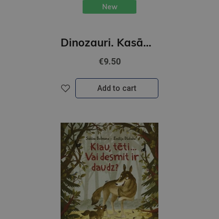
New
Dinozauri. Kasāmgrāmata
€9.50
Add to cart