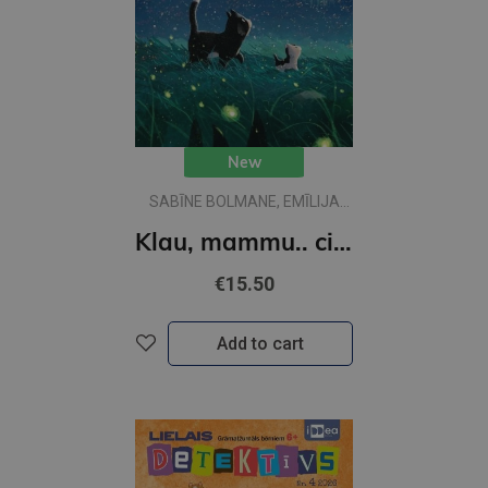
New
SABĪNE BOLMANE, EMĪLIJA
DŽUBAKA
Klau, mammu.. ciik liela ir pasaule?
€15.50
Add to cart