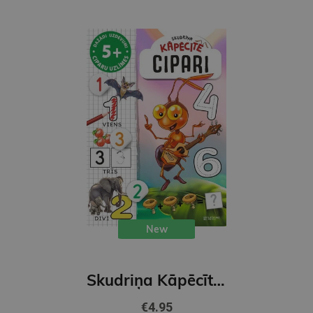
New
Skudriņa Kāpēcīte. Cipari
€4.95