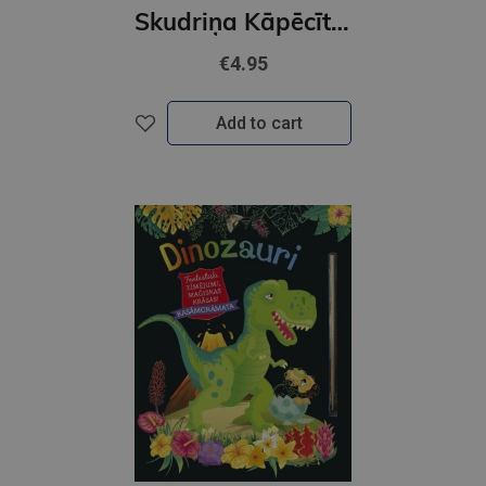
Skudriņa Kāpēcīte. Burti
€4.95
Add to cart