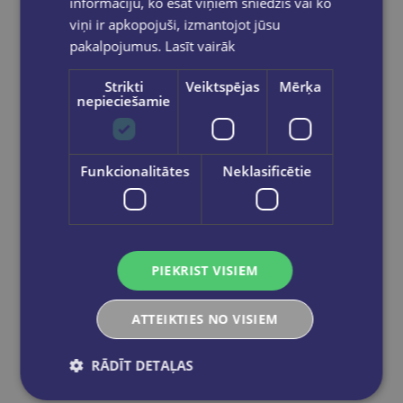
informāciju, ko esat viņiem sniedzis vai ko
€17.95
viņi ir apkopojuši, izmantojot jūsu
pakalpojumus.
Lasīt vairāk
Add to cart
Strikti
Veiktspējas
Mērķa
nepieciešamie
Funkcionalitātes
Neklasificētie
PIEKRIST VISIEM
ATTEIKTIES NO VISIEM
RĀDĪT DETAĻAS
New