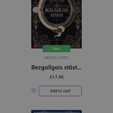
New
MIHAELS ENDE
Bezgalīgais stāsts (MV)
€17.95
Add to cart