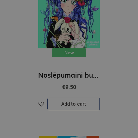
New
Noslēpumaini burvīgā Manga. Krāsojamā grāmata
€9.50
Add to cart