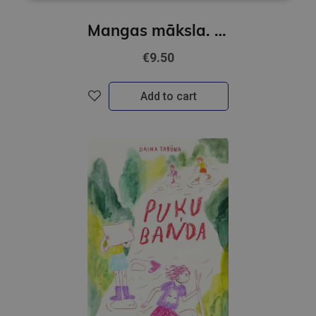
Mangas māksla. Krāsojamā grāmata
€9.50
Add to cart