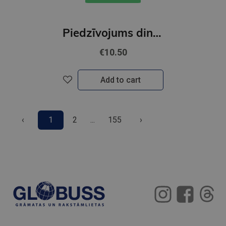
Piedzīvojums dinozauru salā. Dinozauru filma. Ķepu patruļa
€10.50
Add to cart
‹
1
2
...
155
›