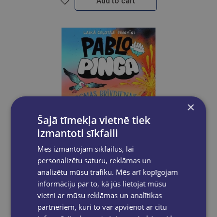
Add to cart
×
Šajā tīmekļa vietnē tiek
izmantoti sīkfaili
Mēs izmantojam sīkfailus, lai
personalizētu saturu, reklāmas un
New
analizētu mūsu trafiku. Mēs arī kopīgojam
informāciju par to, kā jūs lietojat mūsu
ŠĪNA DEMPSIJA
vietni ar mūsu reklāmas un analītikas
Pablo un Pinga Romas brīvdienas
partneriem, kuri to var apvienot ar citu