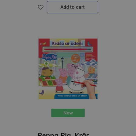
Add to cart
New
Peppa Pig. Krāso ar ūdeni. krāso attēlus atkal un atkal!