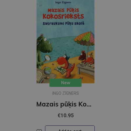
New
INGO ZĪGNERS
Mazais pūķis Kokosrieksts satraukumi Pūķu skolā
€10.95