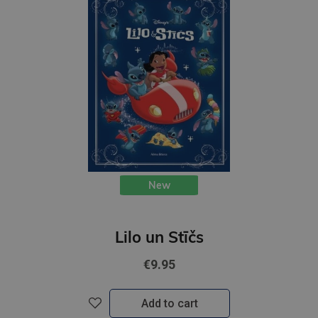
New
Lilo un Stīčs
€9.95
Add to cart