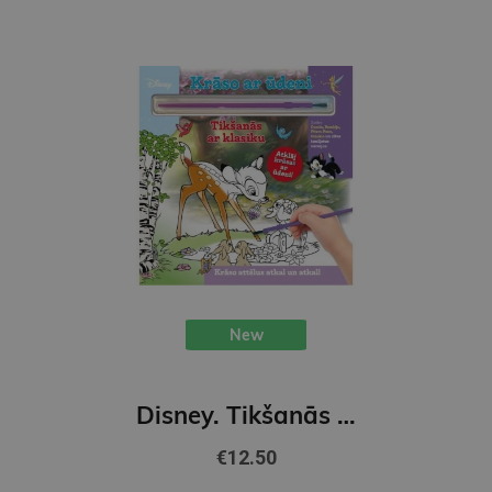
New
Disney. Tikšanās ar klasiku. Krāso ar ūdeni. krāso attēlus atkal un atkal!
€12.50