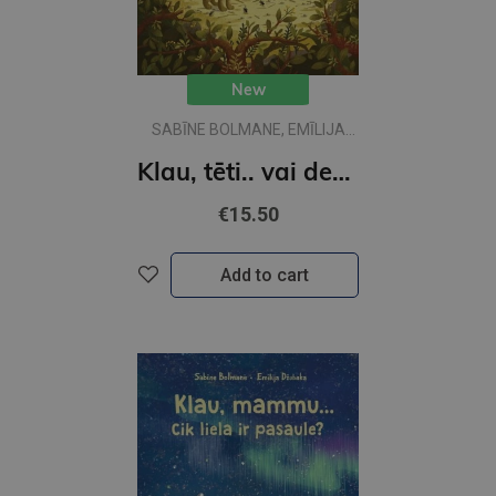
New
SABĪNE BOLMANE, EMĪLIJA
DŽUBAKA
Klau, tēti.. vai desmit ir daudz?
€15.50
Add to cart