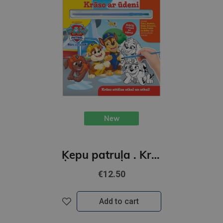
New
Ķepu patruļa . Krāso ar ūdeni. krāso attēlus atkal un atkal!
€12.50
Add to cart