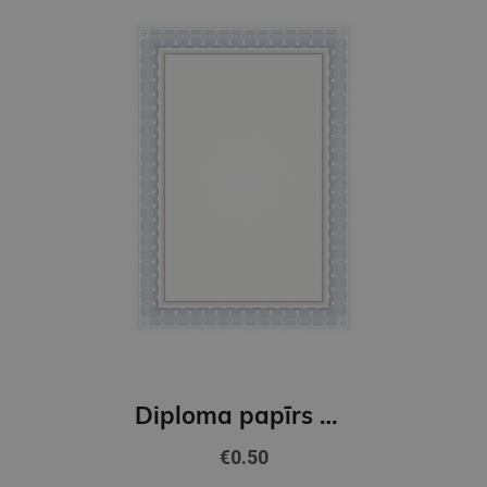
Diploma papīrs A4 Rozeta N GNP
€0.50