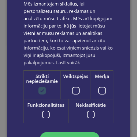
Mēs izmantojam sīkfailus, lai
personalizētu saturu, reklāmas un
analizētu mūsu trafiku. Mēs arī kopīgojam
informāciju par to, kā jūs lietojat mūsu
vietni ar mūsu reklāmas un analītikas
partneriem, kuri to var apvienot ar citu
informāciju, ko esat viņiem sniedzis vai ko
Diploma papīrs A4 Papirus GNP
viņi ir apkopojuši, izmantojot jūsu
pakalpojumus.
Lasīt vairāk
€0.50
Strikti
Veiktspējas
Mērķa
nepieciešamie
Out of stock
Funkcionalitātes
Neklasificētie