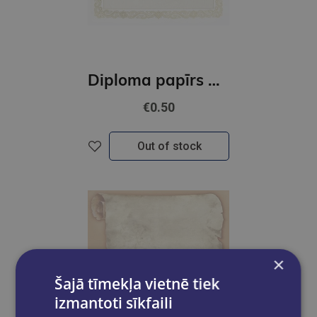
Diploma papīrs A4 Maori B GNP
€0.50
Out of stock
×
Šajā tīmekļa vietnē tiek
izmantoti sīkfaili