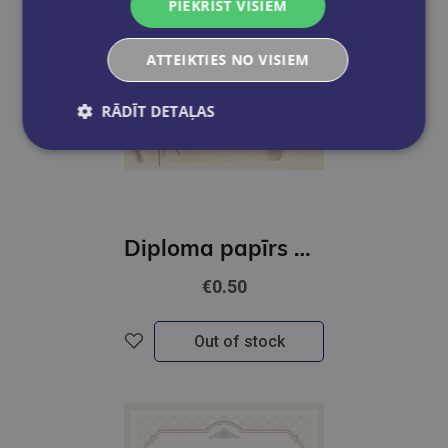
PIEKRIST VISIEM
ATTEIKTIES NO VISIEM
RĀDĪT DETAĻAS
Diploma papīrs A4 Pieczęć GNP
€0.50
Out of stock