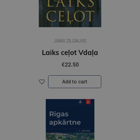
JĀNIS ZILGALVIS
Laiks ceļot Vdaļa
€22.50
Add to cart