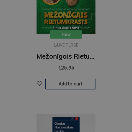
New
LAINE PĒRSE
Mežonīgais Rietumkrasts. Āfrika vietējo ritmā
€25.95
Add to cart