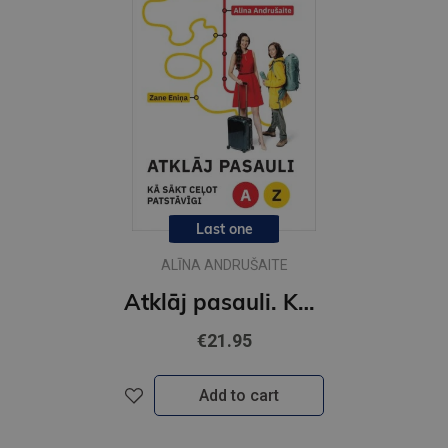
Last one
ALĪNA ANDRUŠAITE
Atklāj pasauli. Kā sākt ceļot patstāvīgi
€21.95
Add to cart