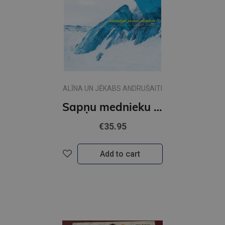
ALĪNA UN JĒKABS ANDRUŠAITI
Sapņu mednieku ceļojums. Sasniedzot jaunas virsotnes
€35.95
Add to cart