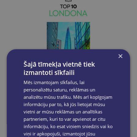
×
Šajā tīmekļa vietnē tiek
izmantoti sīkfaili
Mēs izmantojam sīkfailus, lai
personalizētu saturu, reklāmas un
analizētu mūsu trafiku. Mēs arī kopīgojam
informāciju par to, kā jūs lietojat mūsu
TOP 10 Londona
vietni ar mūsu reklāmas un analītikas
€19.95
partneriem, kuri to var apvienot ar citu
informāciju, ko esat viņiem sniedzis vai ko
viņi ir apkopojuši, izmantojot jūsu
Add to cart