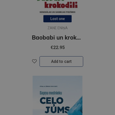
Last one
ZANE ENIŅA
Baobabi un krokodili. Senegālas un Gambijas piezīmes
€22.95
Add to cart