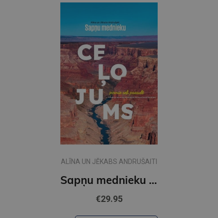
ALĪNA UN JĒKABS ANDRUŠAITI
Sapņu mednieku ceļojums. Pirmie soļi pasaulē
€29.95