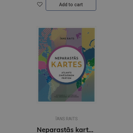
Add to cart
ĪANS RAITS
Neparastās kartes. Atlants zinātkāriem prātiem