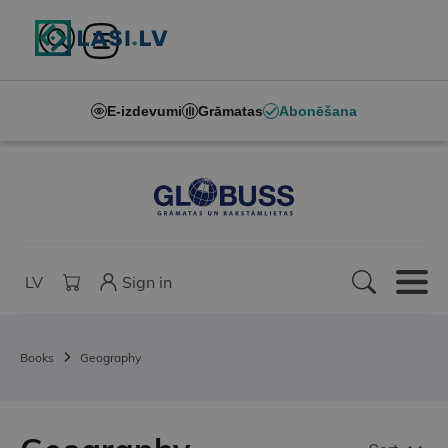
E-izdevumi
Grāmatas
Abonēšana
LV
Sign in
Books
Geography