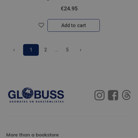
€24.95
Add to cart
‹
1
2
...
5
›
More than a bookstore