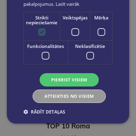
pakalpojumus.
Lasīt vairāk
Strikti
Veiktspējas
Mērķa
nepieciešamie
Funkcionalitātes
Neklasificētie
PIEKRIST VISIEM
ATTEIKTIES NO VISIEM
RĀDĪT DETAĻAS
TOP 10 Roma