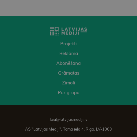
Projekti
Reklāma
Abonēšana
Grāmatas
Zīmoli
Par grupu
lasi@latvijasmediji.lv
AS "Latvijas Mediji", Toma iela 4, Rīga, LV-1003