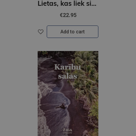
Lietas, kas liek sirdij pukstēt straujāk
€22.95
Add to cart