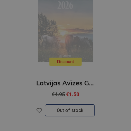
Discount
Latvijas Avīzes Gadagrāmata 2026
€4.95
€1.50
Out of stock