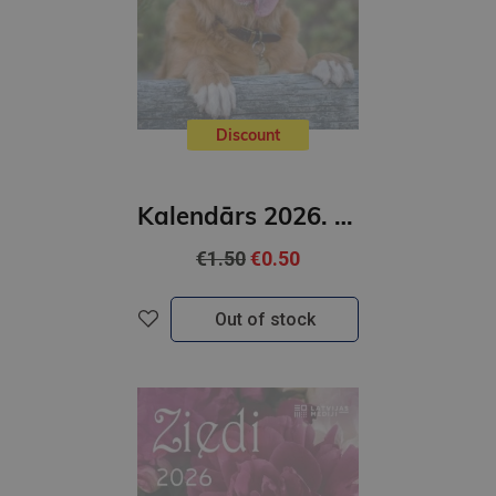
Discount
Kalendārs 2026. Suņi ( mazais)
€1.50
€0.50
Out of stock