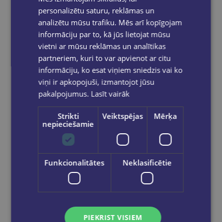
personalizētu saturu, reklāmas un
analizētu mūsu trafiku. Mēs arī kopīgojam
informāciju par to, kā jūs lietojat mūsu
vietni ar mūsu reklāmas un analītikas
partneriem, kuri to var apvienot ar citu
informāciju, ko esat viņiem sniedzis vai ko
viņi ir apkopojuši, izmantojot jūsu
pakalpojumus.
Lasīt vairāk
Strikti
Veiktspējas
Mērķa
nepieciešamie
Discount
Kalendārs 2026. Zirgi ( kvadrāts)
Funkcionalitātes
Neklasificētie
€4.95
€1.30
Out of stock
PIEKRIST VISIEM