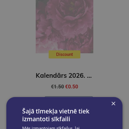
Discount
Kalendārs 2026. Ziedi ( mazais)
€1.50
€0.50
×
Out of stock
Šajā tīmekļa vietnē tiek
izmantoti sīkfaili
Mēs izmantojam sīkfailus, lai