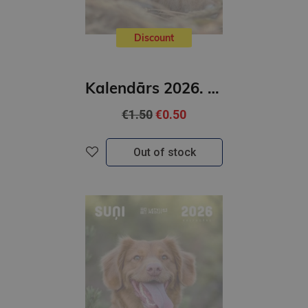
Discount
Kalendārs 2026. Kaķi ( mazais)
€1.50
€0.50
Out of stock