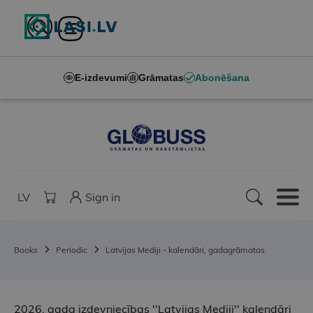
E-izdevumi
Grāmatas
Abonēšana
LV
Sign in
Books
Periodic
Latvijas Mediji - kalendāri, gadagrāmatas
2026. gada izdevniecības ''Latvijas Mediji'' kalendāri