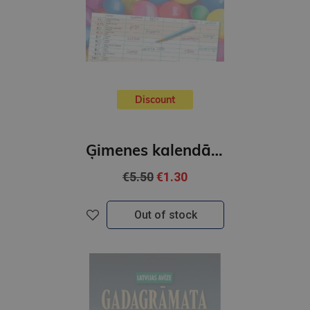
Discount
Ģimenes kalendārs 2026 (kvadrāts)
€5.50
€1.30
Out of stock