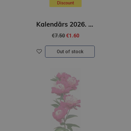
Discount
Kalendārs 2026. Mans ģimenes kalendārs ( garš)
€7.50
€1.60
Out of stock