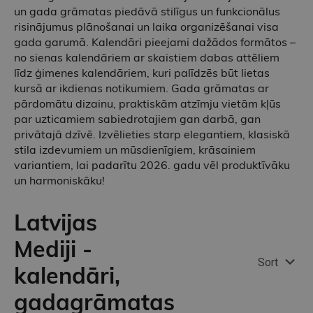
un gada grāmatas piedāvā stilīgus un funkcionālus
risinājumus plānošanai un laika organizēšanai visa
gada garumā. Kalendāri pieejami dažādos formātos –
no sienas kalendāriem ar skaistiem dabas attēliem
līdz ģimenes kalendāriem, kuri palīdzēs būt lietas
kursā ar ikdienas notikumiem. Gada grāmatas ar
pārdomātu dizainu, praktiskām atzīmju vietām kļūs
par uzticamiem sabiedrotajiem gan darbā, gan
privātajā dzīvē. Izvēlieties starp elegantiem, klasiskā
stila izdevumiem un mūsdienīgiem, krāsainiem
variantiem, lai padarītu 2026. gadu vēl produktīvāku
un harmoniskāku!
Latvijas
Mediji -
Sort
kalendāri,
gadagrāmatas