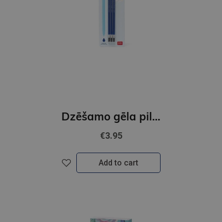
Dzēšamo gēla pildspalvu uzpildes 3 gab.
€3.95
Add to cart