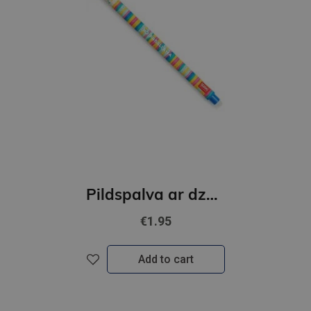
Pildspalva ar dzēšgumiju, LAMA
€1.95
Add to cart