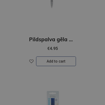
Pildspalva gēla ar apgaismojumu - Kaķītis
€4.95
Add to cart