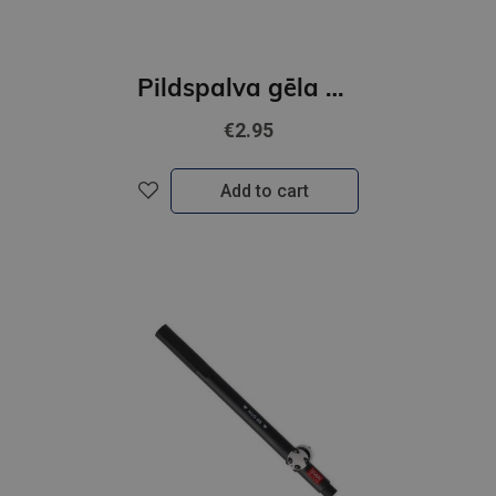
Pildspalva gēla ar dzīivnieka dekoru - ZAĶĪTIS
€2.95
Add to cart