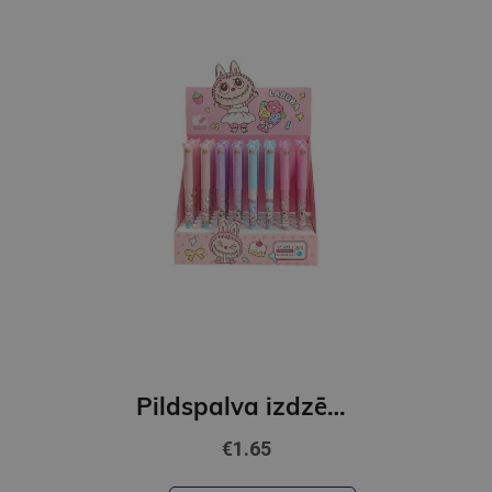
Pildspalva izdzēšama BUBURASE,zils,0,38mm
€1.65