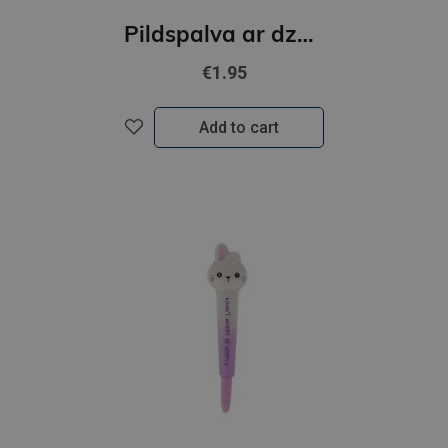
Pildspalva ar dzēšgumiju,sarkana,Mārīte
€1.95
Add to cart