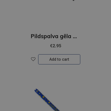
Pildspalva gēla ar dīivnieka dekoru - PANDA
€2.95
Add to cart