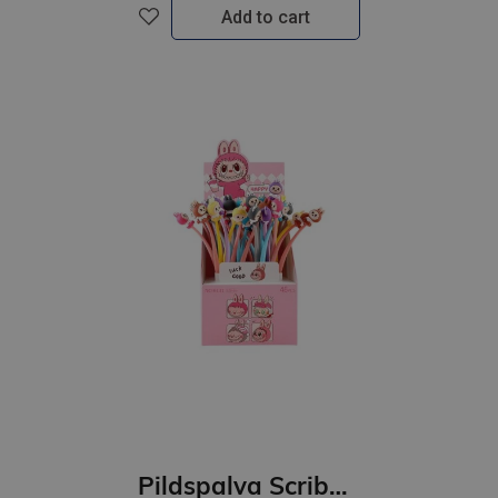
Add to cart
Pildspalva Scribubu,gēla mix