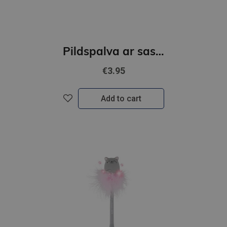
Pildspalva ar saspiežanu korpusu, Zaķītis
€3.95
Add to cart