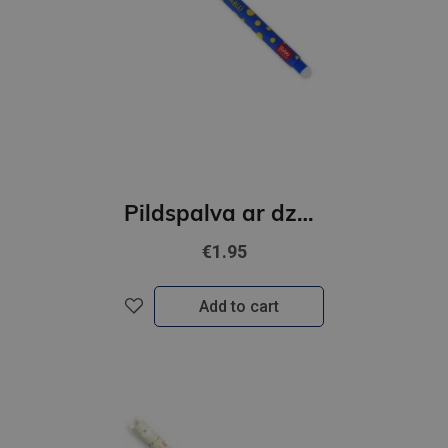
Pildspalva ar dzēšgumiju,MONSTER
€1.95
Add to cart