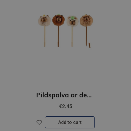
Pildspalva ar dekorāciju - Capybara
€2.45
Add to cart