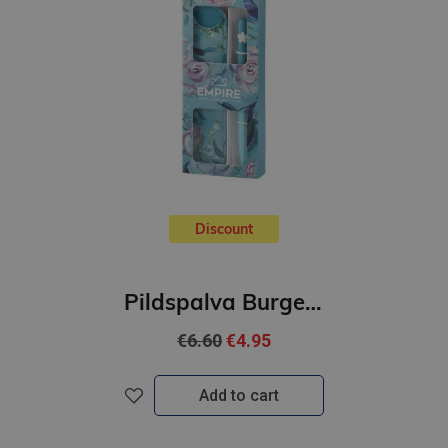
Discount
Pildspalva Burgeon,zils,2gb
€6.60
€4.95
Add to cart