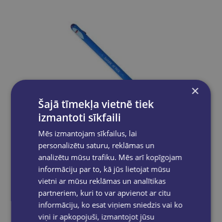
×
Šajā tīmekļa vietnē tiek
izmantoti sīkfaili
Mēs izmantojam sīkfailus, lai
personalizētu saturu, reklāmas un
analizētu mūsu trafiku. Mēs arī kopīgojam
informāciju par to, kā jūs lietojat mūsu
Pildspalva ar dzēšgumiju,SHARK
vietni ar mūsu reklāmas un analītikas
€1.95
partneriem, kuri to var apvienot ar citu
informāciju, ko esat viņiem sniedzis vai ko
viņi ir apkopojuši, izmantojot jūsu
Add to cart