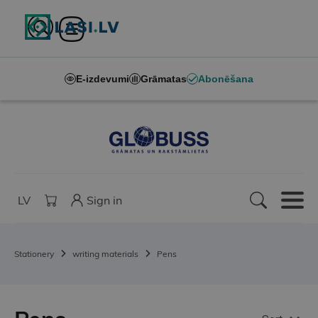
E-izdevumi
Grāmatas
Abonēšana
LV
Sign in
Stationery
writing materials
Pens