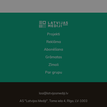
Projekti
Reklāma
Abonēšana
Grāmatas
Zīmoli
Par grupu
lasi@latvijasmediji.lv
AS "Latvijas Mediji", Toma iela 4, Rīga, LV-1003