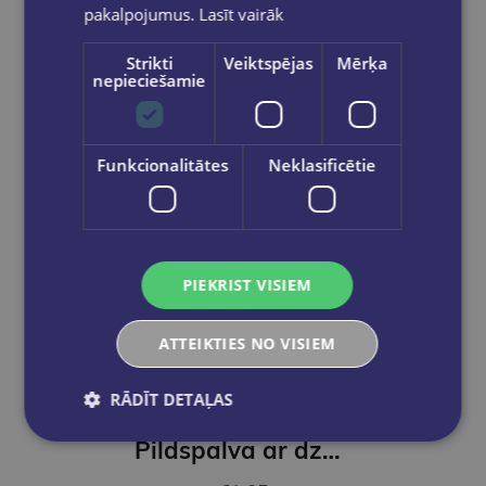
pakalpojumus.
Lasīt vairāk
Strikti
Veiktspējas
Mērķa
nepieciešamie
Funkcionalitātes
Neklasificētie
PIEKRIST VISIEM
ATTEIKTIES NO VISIEM
RĀDĪT DETAĻAS
Pildspalva ar dzēšgumiju,Panda