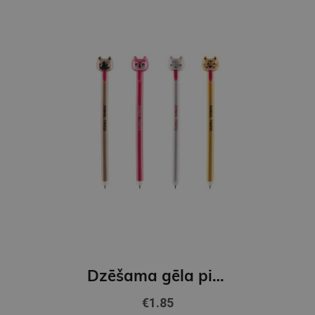
Dzēšama gēla pildspalva Scribble,zila 0,7 mm. Cat
€1.85