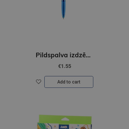
Pildspalva izdzēšama, Ghost X 0.7mm, zila
€1.55
Add to cart