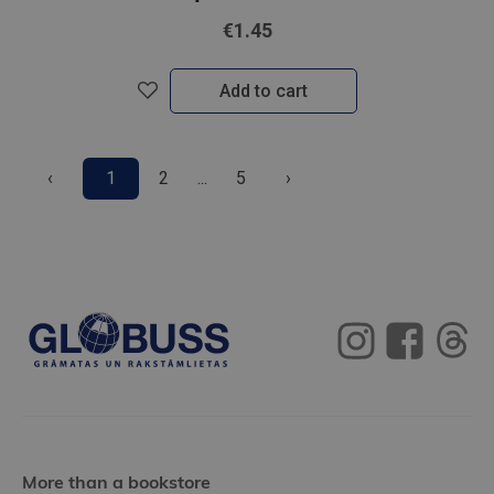
€1.45
Add to cart
‹
1
2
...
5
›
More than a bookstore