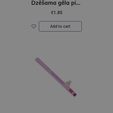
Dzēšama gēla pildspalva Scribble,zila 0,7 mm. Dog
€1.85
Add to cart