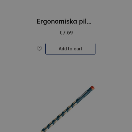
Ergonomiska pildspalva STABILO EASYoriginal L |0.5 mm|Zila| g.rozā, t.rozā
€7.69
Add to cart