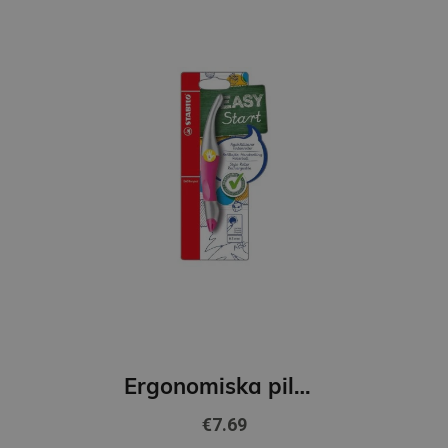
Ergonomiska pildspalva STABILO EASYoriginal L |0.5 mm|Zila| Metāliska, Rozā
€7.69