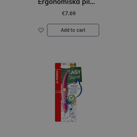
Ergonomiska pildspalva STABILO EASYoriginal R |0.5 mm|Zila| G.rozā, T.rozā
€7.69
Add to cart