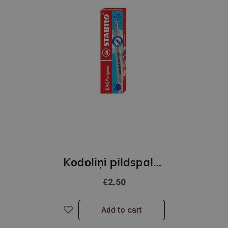
Kodoliņi pildspalvai STABILO EASYoriginal |0.3mm|Zilas|iepakojumā 3 gab.
€2.50
Add to cart