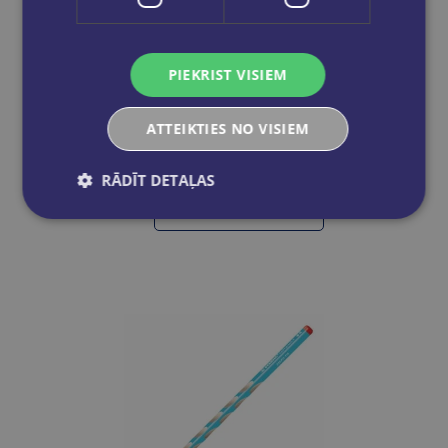
PIEKRIST VISIEM
Zīmulis labročiem STABILO EASYgraph S | HB rozā
ATTEIKTIES NO VISIEM
€1.25
RĀDĪT DETAĻAS
Add to cart