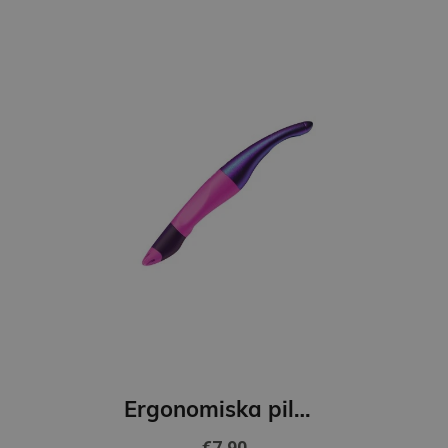
Ergonomiska pildspalva labročiem STABILO EASYoriginal 0.5mm Zila
€7.90