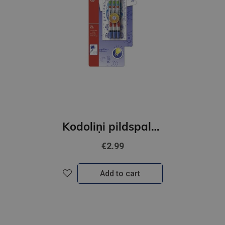
Kodoliņi pildspalvai STABILO FUN |0.5 mm|Zilas|iepakojumā 3 gab.
€2.99
Add to cart