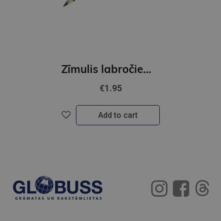
Zīmulis labročiem STABILO EASYgraph | HB
€1.95
Add to cart