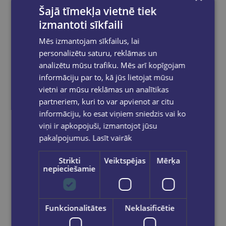
Šajā tīmekļa vietnē tiek
izmantoti sīkfaili
Zīmulis labročiem STABILO EASYgraph S | HB oranžs
Mēs izmantojam sīkfailus, lai
€1.25
personalizētu saturu, reklāmas un
analizētu mūsu trafiku. Mēs arī kopīgojam
Add to cart
informāciju par to, kā jūs lietojat mūsu
vietni ar mūsu reklāmas un analītikas
partneriem, kuri to var apvienot ar citu
informāciju, ko esat viņiem sniedzis vai ko
viņi ir apkopojuši, izmantojot jūsu
pakalpojumus.
Lasīt vairāk
Strikti
Veiktspējas
Mērķa
nepieciešamie
Funkcionalitātes
Neklasificētie