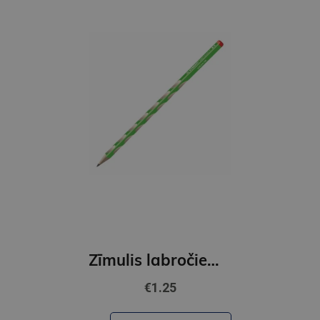
Zīmulis labročiem STABILO EASYgraph S | HB zaļš
€1.25