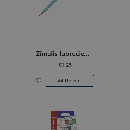
Zīmulis labročiem STABILO EASYgraph S | HB
€1.25
Add to cart