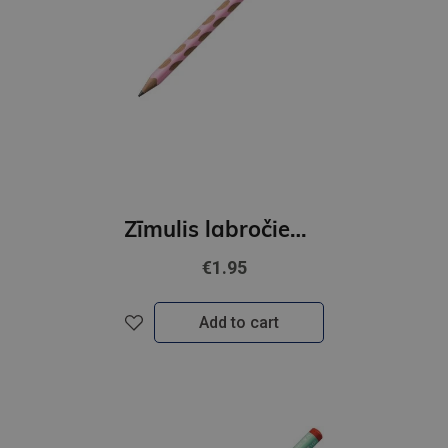
Zīmulis labročiem STABILO EASYgraph Pastel | HB rozā
€1.95
Add to cart