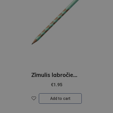
Zīmulis labročiem STABILO EASYgraph Pastel | HB zaļš
€1.95
Add to cart