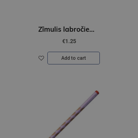
Zīmulis labročiem STABILO EASYgraph S Metallic Zelta
€1.25
Add to cart