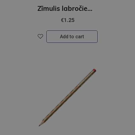
Zīmulis labročiem STABILO EASYgraph S Metallic Bronza
€1.25
Add to cart