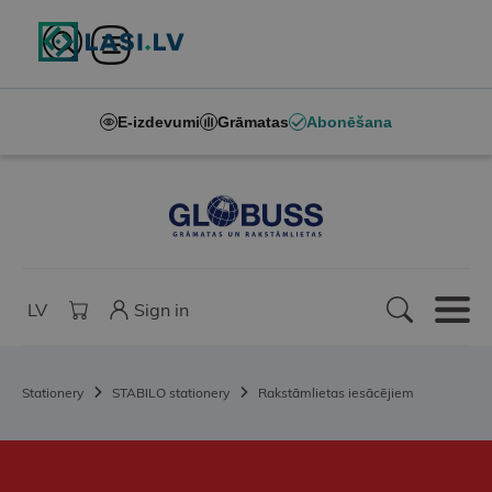
E-izdevumi
Grāmatas
Abonēšana
LV
Sign in
Stationery
STABILO stationery
Rakstāmlietas iesācējiem