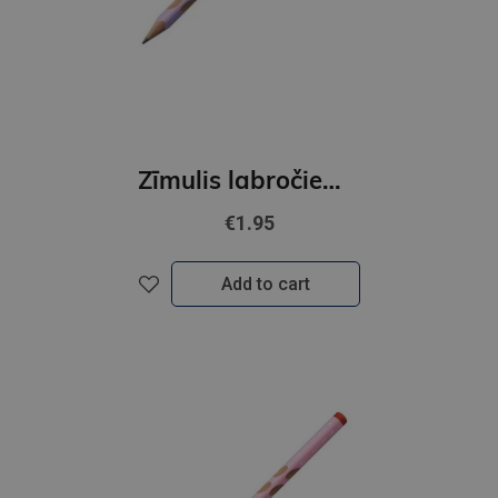
Zīmulis labročiem STABILO EASYgraph Pastel | HB violets
€1.95
Add to cart