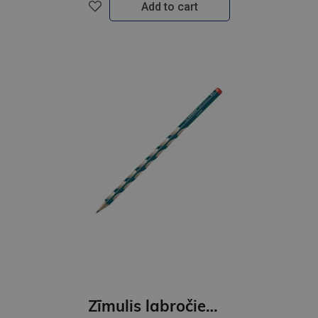
Add to cart
Zīmulis labročiem STABILO EASYgraph S | HB zils