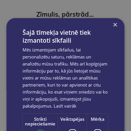
Zīmulis, pārstrādāts no papīra, Bee
×
€1.20
€0.84
Šajā tīmekļa vietnē tiek
izmantoti sīkfaili
Add to cart
Mēs izmantojam sīkfailus, lai
personalizētu saturu, reklāmas un
analizētu mūsu trafiku. Mēs arī kopīgojam
informāciju par to, kā jūs lietojat mūsu
vietni ar mūsu reklāmas un analītikas
partneriem, kuri to var apvienot ar citu
informāciju, ko esat viņiem sniedzis vai ko
viņi ir apkopojuši, izmantojot jūsu
pakalpojumus.
Lasīt vairāk
Strikti
Veiktspējas
Mērķa
nepieciešamie