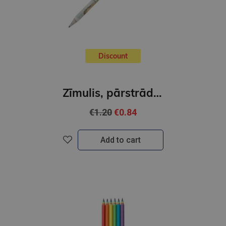
Discount
Zīmulis, pārstrādāts no papīra, Travel
€1.20
€0.84
Add to cart