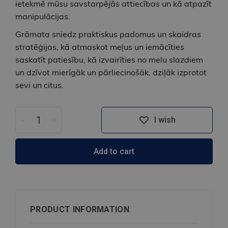
ietekmē mūsu savstarpējās attiecības un kā atpazīt
manipulācijas.
Grāmata sniedz praktiskus padomus un skaidras
stratēģijas, kā atmaskot meļus un iemācīties
saskatīt patiesību, kā izvairīties no melu slazdiem
un dzīvot mierīgāk un pārliecinošāk, dziļāk izprotot
sevi un citus.
-
+
I wish
Add to cart
PRODUCT INFORMATION