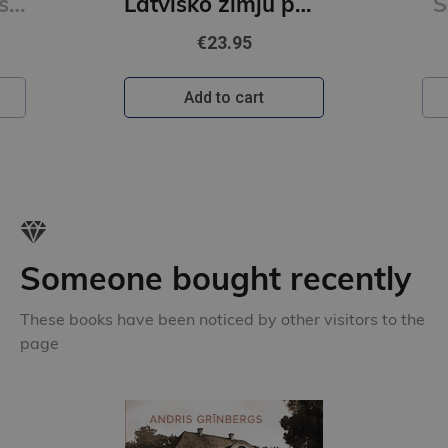
Ķermenis atceras. Smadzenes, prāts un ķermenis traumu dziedināšanas procesā
Latvisko zīmju pasaule un enerģija
S
€23.95
Add to cart
Someone bought recently
These books have been noticed by other visitors to the
page