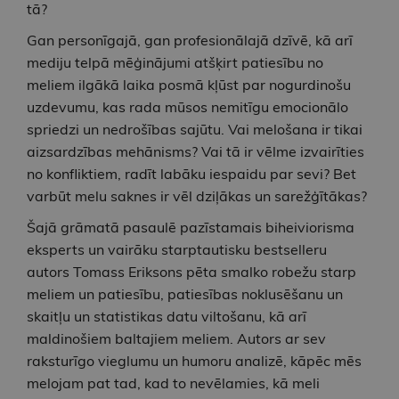
tā?
Gan personīgajā, gan profesionālajā dzīvē, kā arī
mediju telpā mēģinājumi atšķirt patiesību no
meliem ilgākā laika posmā kļūst par nogurdinošu
uzdevumu, kas rada mūsos nemitīgu emocionālo
spriedzi un nedrošības sajūtu. Vai melošana ir tikai
aizsardzības mehānisms? Vai tā ir vēlme izvairīties
no konfliktiem, radīt labāku iespaidu par sevi? Bet
varbūt melu saknes ir vēl dziļākas un sarežģītākas?
Šajā grāmatā pasaulē pazīstamais biheiviorisma
eksperts un vairāku starptautisku bestselleru
autors Tomass Eriksons pēta smalko robežu starp
meliem un patiesību, patiesības noklusēšanu un
skaitļu un statistikas datu viltošanu, kā arī
maldinošiem baltajiem meliem. Autors ar sev
raksturīgo vieglumu un humoru analizē, kāpēc mēs
melojam pat tad, kad to nevēlamies, kā meli