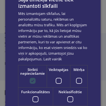
izmantoti sīkfaili
Product description
Mēs izmantojam sīkfailus, lai
personalizētu saturu, reklāmas un
analizētu mūsu trafiku. Mēs arī kopīgojam
Tomass Eriksons
(
Thomas Erikson
) ir zviedru biheiviorisma
informāciju par to, kā jūs lietojat mūsu
eksperts un bestselleru autors. Viņa grāmata “Apkārt vieni
vietni ar mūsu reklāmas un analītikas
vienīgi idioti” pasaulē ir pārdota vairāk nekā 3 miljonos
partneriem, kuri to var apvienot ar citu
eksemplāru un tulkota 55 valodās. Latviski ir iznākuši arī
informāciju, ko esat viņiem sniedzis vai ko
Tomasa Eriksona darbi “Apkārt vieni vienīgi idioti priekšnieki” un
“Apkārt vieni vienīgi narcisi”.
viņi ir apkopojuši, izmantojot jūsu
pakalpojumus.
Lasīt vairāk
No angļu valodas tulkojusi
Dace Vanaga.
Strikti
Veiktspējas
Mērķa
nepieciešamie
Funkcionalitātes
Neklasificētie
Similar products