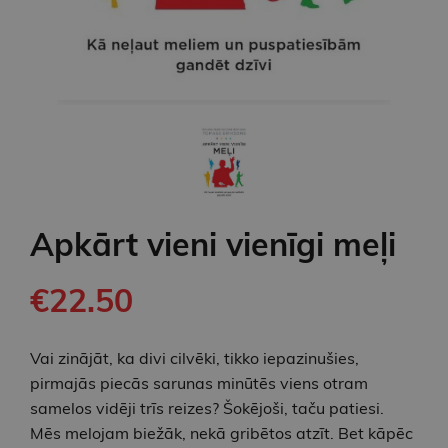
Apkārt vieni vienīgi meļi
€22.50
Vai zinājāt, ka divi cilvēki, tikko iepazinušies,
pirmajās piecās sarunas minūtēs viens otram
samelos vidēji trīs reizes? Šokējoši, taču patiesi.
Mēs melojam biežāk, nekā gribētos atzīt. Bet kāpēc