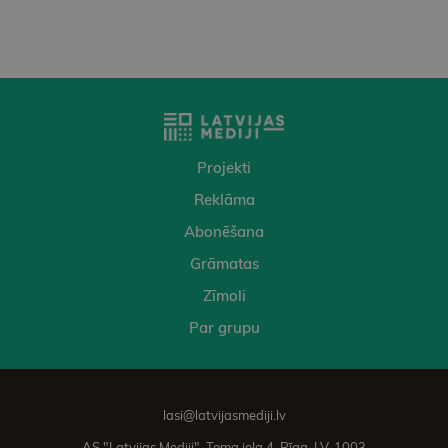
Projekti
Reklāma
Abonēšana
Grāmatas
Zīmoli
Par grupu
lasi@latvijasmediji.lv
AS "Latvijas Mediji", Toma iela 4, Rīga, LV-1003