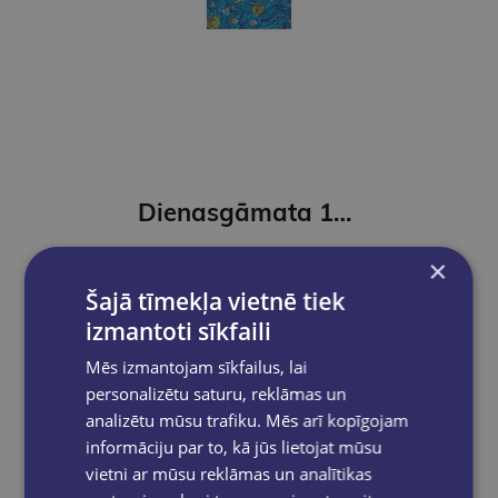
Dienasgāmata 14*20 ar slēdzeni, 80 lpp
€5.95
×
Šajā tīmekļa vietnē tiek
Add to cart
izmantoti sīkfaili
Mēs izmantojam sīkfailus, lai
personalizētu saturu, reklāmas un
analizētu mūsu trafiku. Mēs arī kopīgojam
informāciju par to, kā jūs lietojat mūsu
vietni ar mūsu reklāmas un analītikas