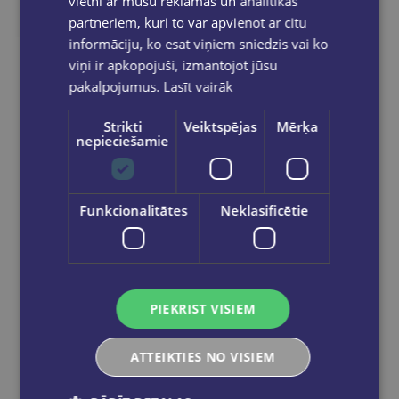
vietni ar mūsu reklāmas un analītikas
partneriem, kuri to var apvienot ar citu
informāciju, ko esat viņiem sniedzis vai ko
viņi ir apkopojuši, izmantojot jūsu
pakalpojumus.
Lasīt vairāk
Strikti
Veiktspējas
Mērķa
nepieciešamie
Funkcionalitātes
Neklasificētie
Aploksne C6, 10 gab.| zaļa
€1.50
PIEKRIST VISIEM
Add to cart
ATTEIKTIES NO VISIEM