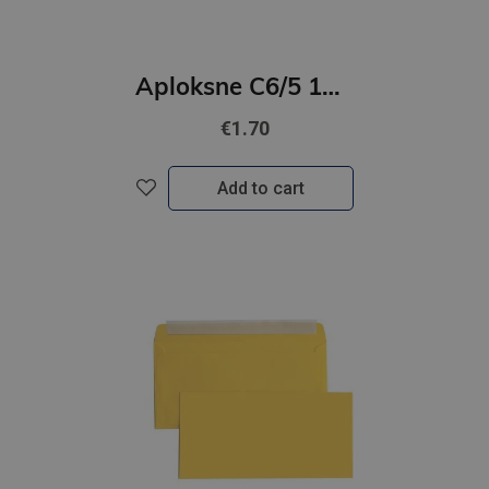
Aploksne C6/5 10 gab rozā
€1.70
Add to cart