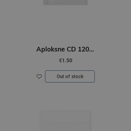
Aploksne CD 120mic. 1gab. GNP
€1.50
Out of stock