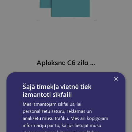
Aploksne C6 zila 10 gb
€1.50
×
Šajā tīmekļa vietnē tiek
Add to cart
izmantoti sīkfaili
Mēs izmantojam sīkfailus, lai
personalizētu saturu, reklāmas un
analizētu mūsu trafiku. Mēs arī kopīgojam
informāciju par to, kā jūs lietojat mūsu