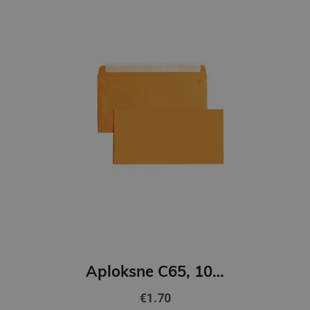
Aploksne C65, 10 gab.| oranža
€1.70