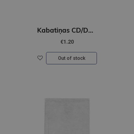
Kabatiņas CD/DVD disku ievietošanai A4 GNP
€1.20
Out of stock