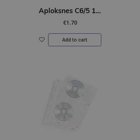
Aploksnes C6/5 10gb sarkana
€1.70
Add to cart