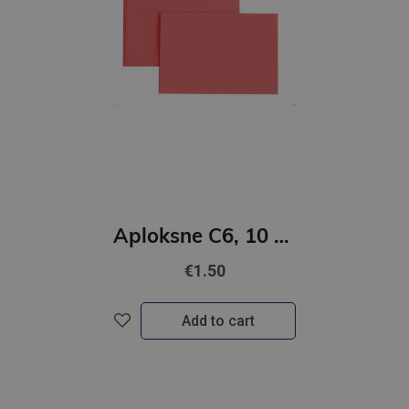
Aploksne C6, 10 gab.| sarkana
€1.50
Add to cart