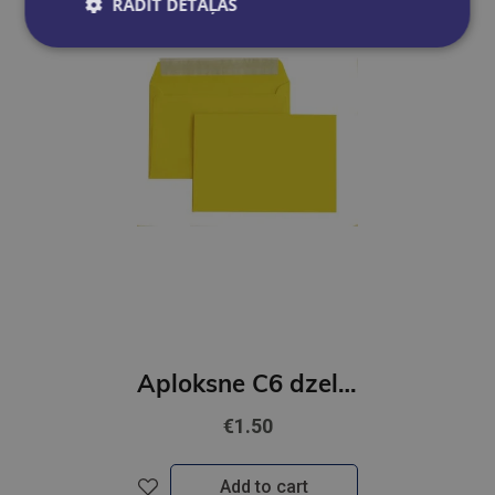
RĀDĪT DETAĻAS
Aploksne C6 dzeltena 10 gb
€1.50
Add to cart