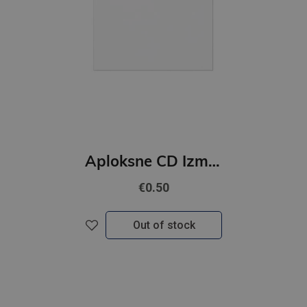
Aploksne CD Izmērs 125x124mm 1gab. GNP
€0.50
Out of stock