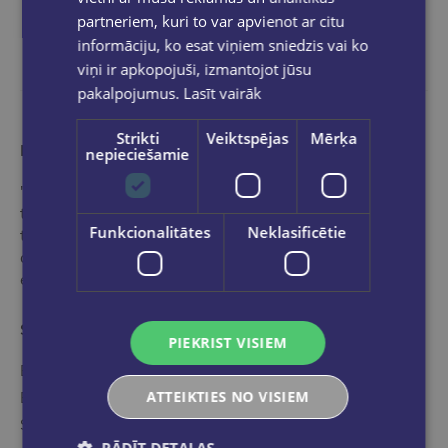
partneriem, kuri to var apvienot ar citu
informāciju, ko esat viņiem sniedzis vai ko
viņi ir apkopojuši, izmantojot jūsu
pakalpojumus.
Lasīt vairāk
Strikti
Veiktspējas
Mērķa
More than a bookstore
nepieciešamie
"Globuss" is an ideal stop in the world of books for
those who want to get acquainted with the range of
Funkcionalitātes
Neklasificētie
the best and most popular editions of international
and local publishers selected by our professional,
experienced specialists.
Store categories
PIEKRIST VISIEM
Book catalog
ATTEIKTIES NO VISIEM
E-book catalog
Stationery