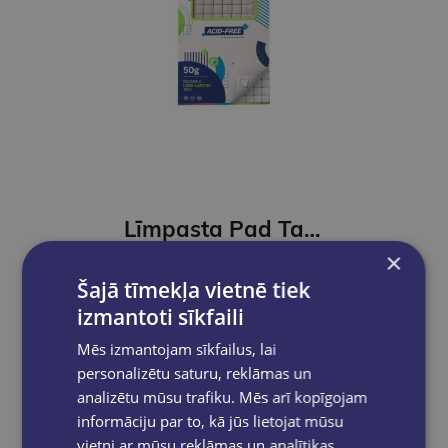
Līmpasta Pad Tack, 50g, balta
×
€2.45
Šajā tīmekļa vietnē tiek
izmantoti sīkfaili
Add to cart
Mēs izmantojam sīkfailus, lai
personalizētu saturu, reklāmas un
analizētu mūsu trafiku. Mēs arī kopīgojam
informāciju par to, kā jūs lietojat mūsu
vietni ar mūsu reklāmas un analītikas