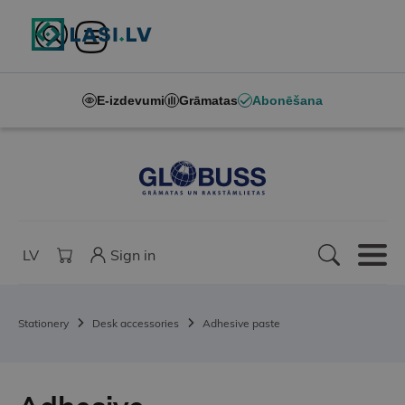
E-izdevumi
Grāmatas
Abonēšana
LV
Sign in
Stationery
Desk accessories
Adhesive paste