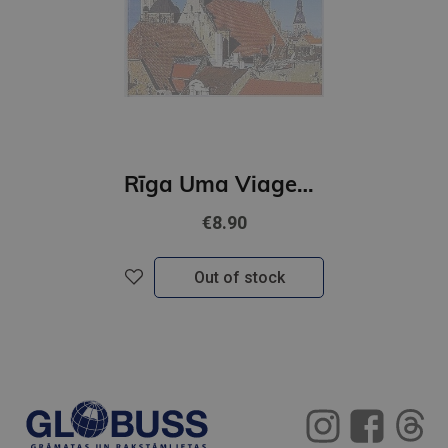
Rīga Uma Viagem Atraces Dos Seculos / portugāļu valodā
€8.90
Out of stock