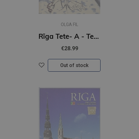
OLGA FIL
Rīga Tete- A - Tete ( latviešu valodā)
€28.99
Out of stock