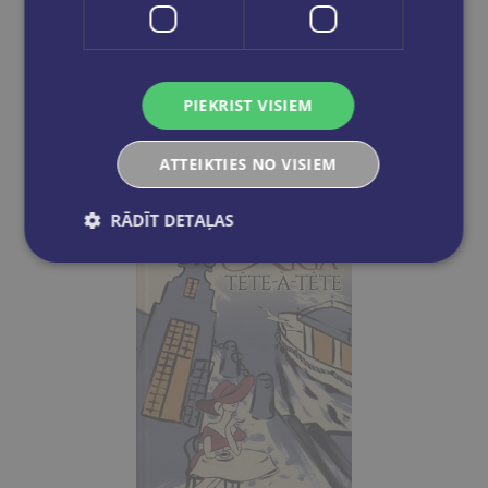
NORMUNDS SMAĻINSKIS
100 stāsti par latviju
€28.99
PIEKRIST VISIEM
Out of stock
ATTEIKTIES NO VISIEM
RĀDĪT DETAĻAS