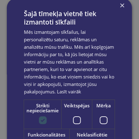
×
€35.00
Šajā tīmekļa vietnē tiek
izmantoti sīkfaili
Out of stock
Mēs izmantojam sīkfailus, lai
personalizētu saturu, reklāmas un
analizētu mūsu trafiku. Mēs arī kopīgojam
informāciju par to, kā jūs lietojat mūsu
vietni ar mūsu reklāmas un analītikas
partneriem, kuri to var apvienot ar citu
informāciju, ko esat viņiem sniedzis vai ko
viņi ir apkopojuši, izmantojot jūsu
pakalpojumus.
Lasīt vairāk
Strikti
Veiktspējas
Mērķa
nepieciešamie
Funkcionalitātes
Neklasificētie