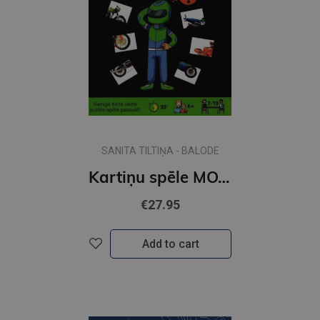
SANITA TILTIŅA - BALODE
Kartiņu spēle MOTO FIX
€27.95
Add to cart