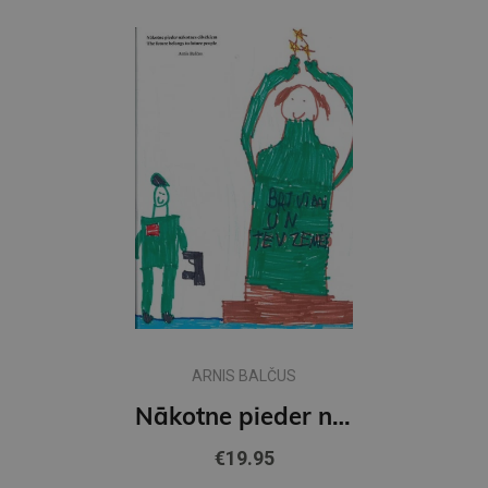
ARNIS BALČUS
Nākotne pieder nākotnes cilvēkiem / The future belongs to future people
€19.95