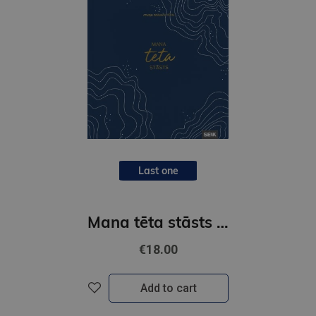
Last one
Mana tēta stāsts / Atmiņu grāmata tētim
€18.00
Add to cart