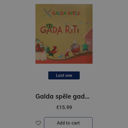
Last one
Galda spēle gada riti
€15.99
Add to cart