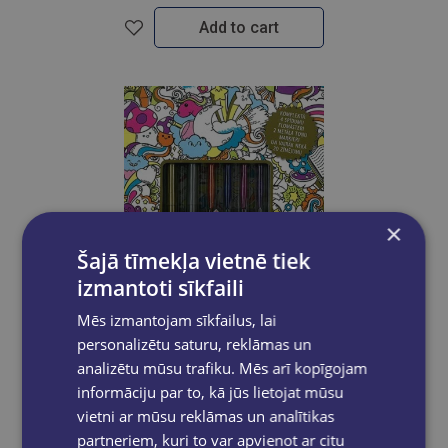
Add to cart
×
Šajā tīmekļa vietnē tiek
izmantoti sīkfaili
Mēs izmantojam sīkfailus, lai
personalizētu saturu, reklāmas un
analizētu mūsu trafiku. Mēs arī kopīgojam
Last one
informāciju par to, kā jūs lietojat mūsu
vietni ar mūsu reklāmas un analītikas
partneriem, kuri to var apvienot ar citu