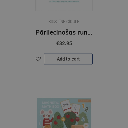
KRISTĪNE CĪRULE
Pārliecinošas runas ceļvedis
€32.95
Add to cart