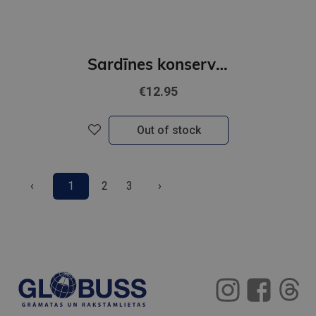
Sardīnes konservu zeķes 40-46 Vīriešu
€12.95
Out of stock
‹
1
2
3
›