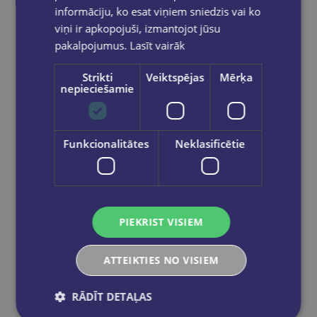
Krāsosim ziedus, putnus dzīvniekus / krāsu kaleidoskops
informāciju, ko esat viņiem sniedzis vai ko
€8.00
viņi ir apkopojuši, izmantojot jūsu
pakalpojumus.
Lasīt vairāk
Add to cart
Strikti
Veiktspējas
Mērķa
nepieciešamie
Funkcionalitātes
Neklasificētie
PIEKRIST VISIEM
ATTEIKTIES NO VISIEM
RĀDĪT DETAĻAS
Last one