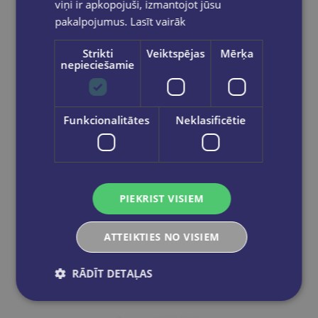
viņi ir apkopojuši, izmantojot jūsu
pakalpojumus.
Lasīt vairāk
Strikti
Veiktspējas
Mērķa
nepieciešamie
Funkcionalitātes
Neklasificētie
Krūze Wheat Field - V. van Gogh
€5.95
PIEKRIST VISIEM
Add to cart
ATTEIKTIES NO VISIEM
RĀDĪT DETAĻAS