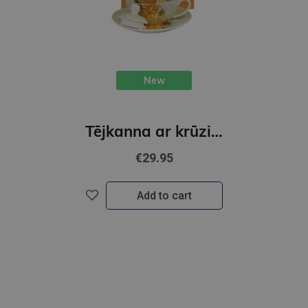
New
Tējkanna ar krūzi un tējas sitiņuu Saulespuķes - V. van Gogs
€29.95
Add to cart