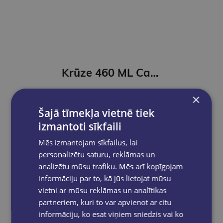
Krūze 460 ML Cats World - Girl with a cat
€5.95
×
Šajā tīmekļa vietnē tiek
Add to cart
izmantoti sīkfaili
Mēs izmantojam sīkfailus, lai
personalizētu saturu, reklāmas un
analizētu mūsu trafiku. Mēs arī kopīgojam
informāciju par to, kā jūs lietojat mūsu
vietni ar mūsu reklāmas un analītikas
partneriem, kuri to var apvienot ar citu
informāciju, ko esat viņiem sniedzis vai ko