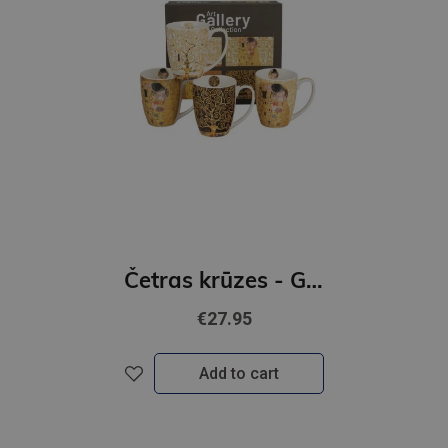
Četras krūzes - G. Klimt
€27.95
Add to cart