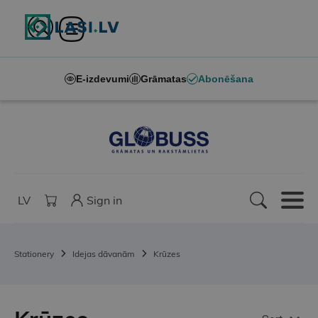
E-izdevumi
Grāmatas
Abonēšana
LV
Sign in
Stationery
Idejas dāvanām
Krūzes