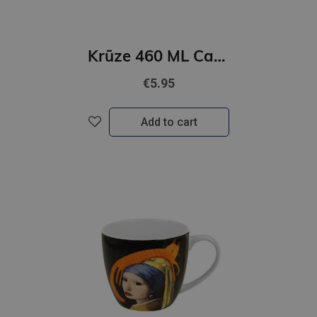
Krūze 460 ML Cats World - Mona Lisa with a cat
€5.95
Add to cart