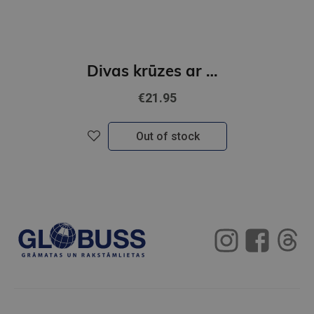
Divas krūzes ar apakštasēm Women with Parasol- C. Monet
€21.95
Out of stock