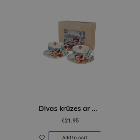
Divas krūzes ar apakštasēm Mexican Art - RED
€21.95
Add to cart