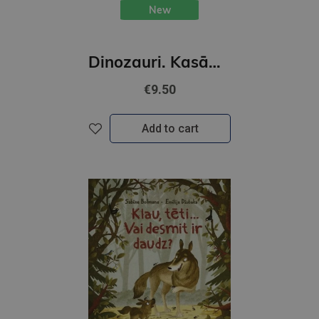
New
Dinozauri. Kasāmgrāmata
€9.50
Add to cart