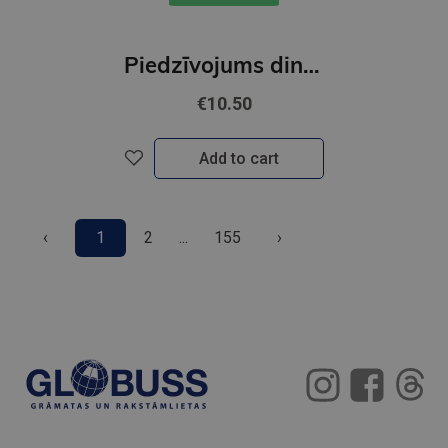
Piedzīvojums dinozauru salā. Dinozauru filma. Ķepu patruļa
€10.50
Add to cart
‹
1
2
...
155
›