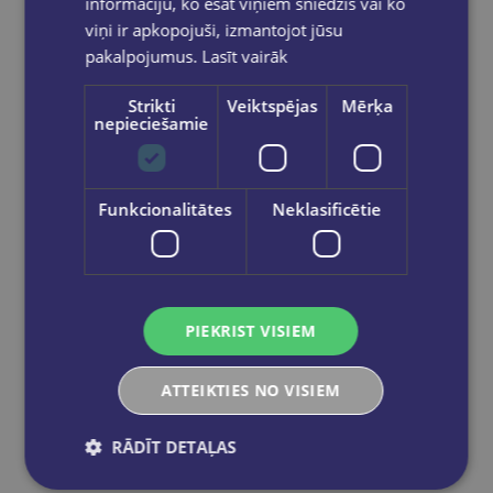
informāciju, ko esat viņiem sniedzis vai ko
€17.95
viņi ir apkopojuši, izmantojot jūsu
pakalpojumus.
Lasīt vairāk
Add to cart
Strikti
Veiktspējas
Mērķa
nepieciešamie
Funkcionalitātes
Neklasificētie
PIEKRIST VISIEM
ATTEIKTIES NO VISIEM
RĀDĪT DETAĻAS
New