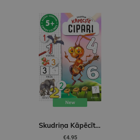
New
Skudriņa Kāpēcīte. Cipari
€4.95