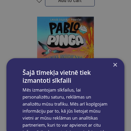
Add to cart
×
Šajā tīmekļa vietnē tiek
izmantoti sīkfaili
Mēs izmantojam sīkfailus, lai
personalizētu saturu, reklāmas un
New
analizētu mūsu trafiku. Mēs arī kopīgojam
informāciju par to, kā jūs lietojat mūsu
ŠĪNA DEMPSIJA
vietni ar mūsu reklāmas un analītikas
Pablo un Pinga Romas brīvdienas
partneriem, kuri to var apvienot ar citu