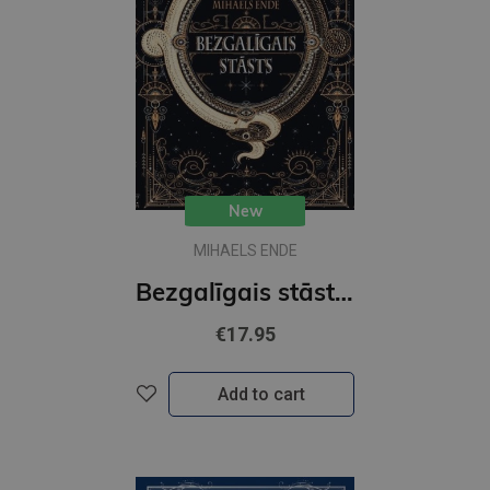
New
MIHAELS ENDE
Bezgalīgais stāsts (MV)
€17.95
Add to cart