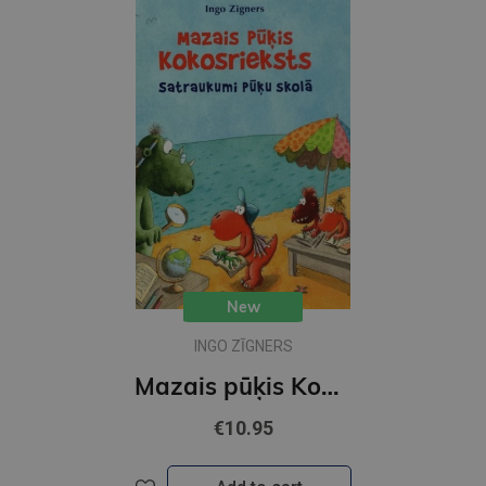
New
INGO ZĪGNERS
Mazais pūķis Kokosrieksts satraukumi Pūķu skolā
€10.95