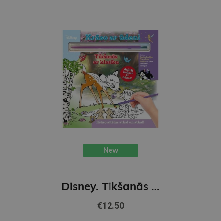
New
Disney. Tikšanās ar klasiku. Krāso ar ūdeni. krāso attēlus atkal un atkal!
€12.50