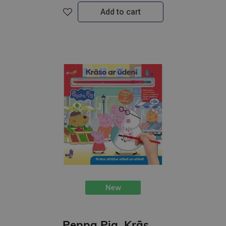
Add to cart
New
Peppa Pig. Krāso ar ūdeni. krāso attēlus atkal un atkal!