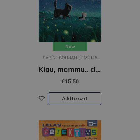
New
SABĪNE BOLMANE, EMĪLIJA
DŽUBAKA
Klau, mammu.. ciik liela ir pasaule?
€15.50
Add to cart