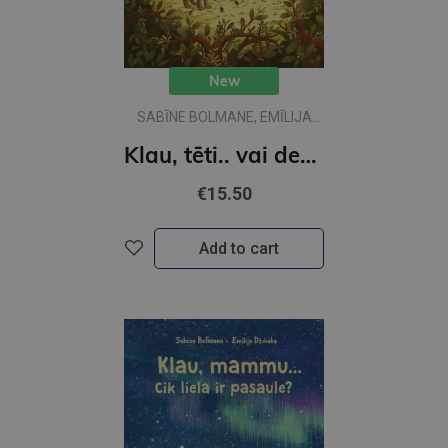
New
SABĪNE BOLMANE, EMĪLIJA
DŽUBAKA
Klau, tēti.. vai desmit ir daudz?
€15.50
Add to cart