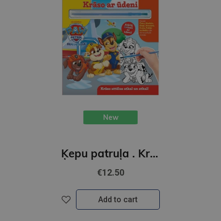
New
Ķepu patruļa . Krāso ar ūdeni. krāso attēlus atkal un atkal!
€12.50
Add to cart