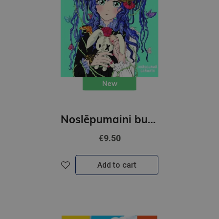
New
Noslēpumaini burvīgā Manga. Krāsojamā grāmata
€9.50
Add to cart