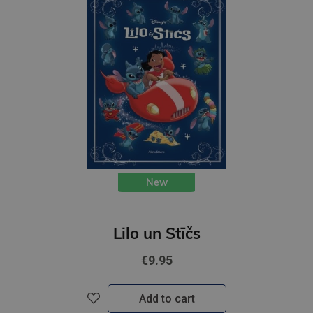
New
Lilo un Stīčs
€9.95
Add to cart