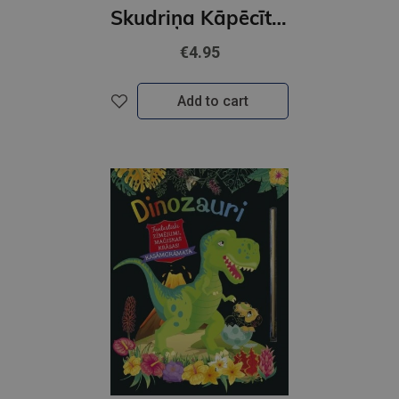
Skudriņa Kāpēcīte. Burti
€4.95
Add to cart