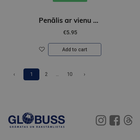
Penālis ar vienu nodalījumu, bez priekšmetiem,s BLACK CAT
€5.95
Add to cart
‹
1
2
...
10
›