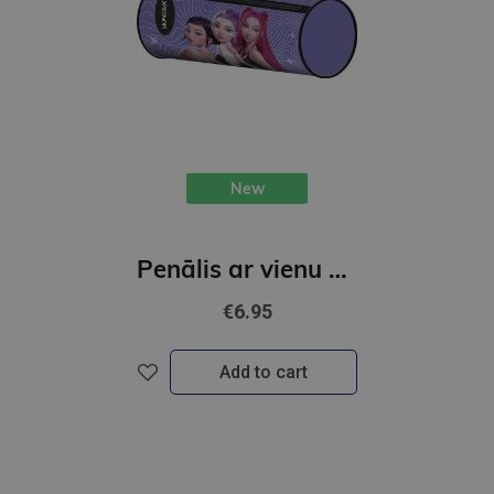
New
Penālis ar vienu nodalījumu, bez priekšmetiem, K-POP Demon Hunters, violets
€6.95
Add to cart