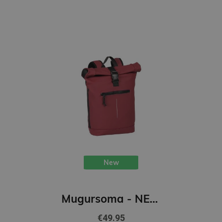
New
Mugursoma - NEW REBELS, Rolltop, New York. Burgundy, 16L
€49.95