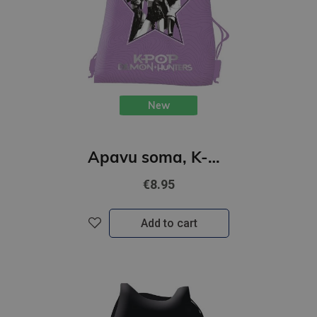
New
Apavu soma, K-POP Demon Hunters, ceriņu krāsā
€8.95
Add to cart