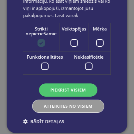
informāciju, ko esat viņiem sniedzis vai ko
€5.95
viņi ir apkopojuši, izmantojot jūsu
pakalpojumus.
Lasīt vairāk
Add to cart
Strikti
Veiktspējas
Mērķa
nepieciešamie
Funkcionalitātes
Neklasificētie
PIEKRIST VISIEM
ATTEIKTIES NO VISIEM
RĀDĪT DETAĻAS
New