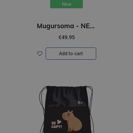
New
Mugursoma - NEW REBELS, Rolltop, New York. Beaver, 16L
€49.95
Add to cart