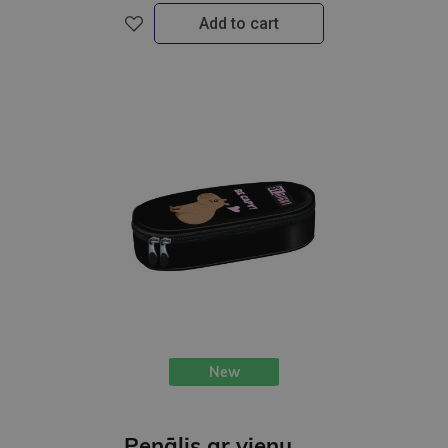
Add to cart
New
Penālis ar vienu nodalījumu, bez priekšmetiem, Be Capy