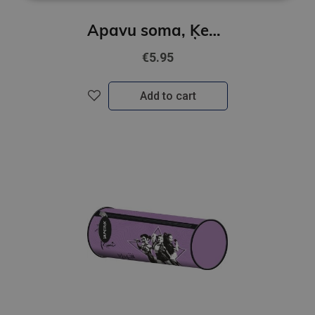
Apavu soma, Ķepu patruļa
€5.95
Add to cart