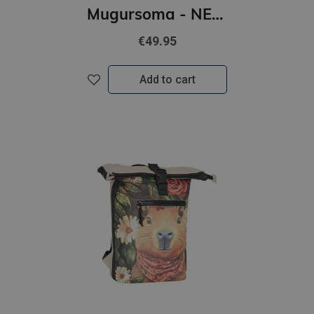
Mugursoma - NEW REBELS, Rolltop, New York. Yellow, 16L
€49.95
Add to cart