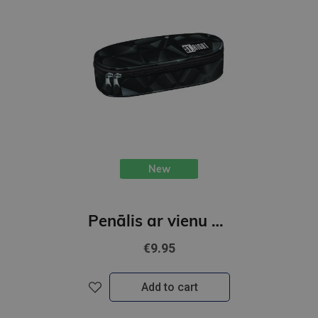
New
Penālis ar vienu nodalījumu, bez priekšmetiem, DARK ABSTRACT
€9.95
Add to cart