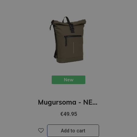
New
Mugursoma - NEW REBELS, Rolltop, New York. Olive, 16L
€49.95
Add to cart