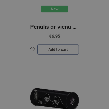
New
Penālis ar vienu nodalījumu, bez priekšmetiem, K-POP Demon Hunters, ceriņu krāsā
€6.95
Add to cart