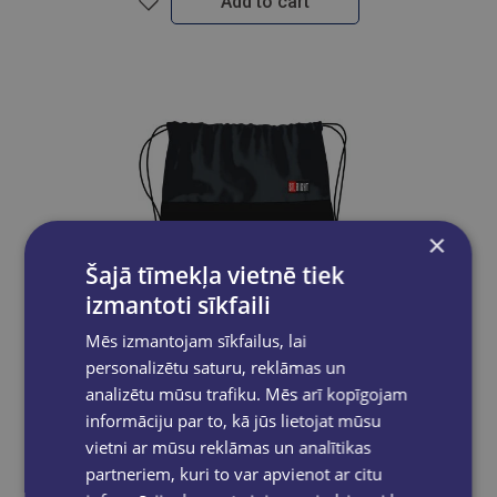
Add to cart
×
Šajā tīmekļa vietnē tiek
izmantoti sīkfaili
Mēs izmantojam sīkfailus, lai
personalizētu saturu, reklāmas un
New
analizētu mūsu trafiku. Mēs arī kopīgojam
informāciju par to, kā jūs lietojat mūsu
vietni ar mūsu reklāmas un analītikas
Apavu soma, ST.BLACK
partneriem, kuri to var apvienot ar citu