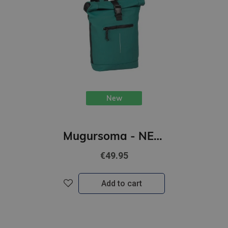
New
Mugursoma - NEW REBELS, Rolltop, New York. Petrol, 16L
€49.95
Add to cart