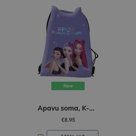
New
Apavu soma, K-POP Demon Hunters, violets
€8.95