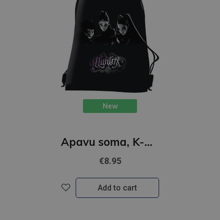
New
Apavu soma, K-POP Demon Hunters, melns
€8.95
Add to cart