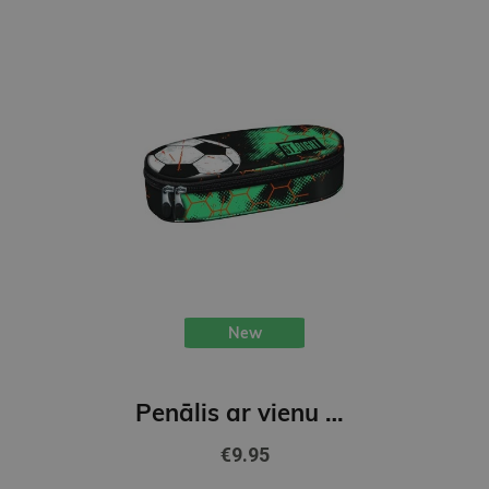
New
Penālis ar vienu nodalījumu, bez priekšmetiem, TURBO KICK
€9.95