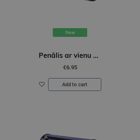
New
Penālis ar vienu nodalījumu, bez priekšmetiem, K-POP Demon Hunters, melns
€6.95
Add to cart